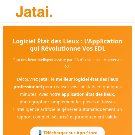
Logiciel État des Lieux : L'Application
qui Révolutionne Vos EDL
L'état des lieux intelligent assisté par l'IA n'existait pas. Maintenant,
oui.
Découvrez
Jatai
, le
meilleur logiciel état des lieux
professionnel
pour réaliser vos constats en quelques
minutes. Avec notre
application état des lieux
,
photographiez simplement les pièces et laissez
l'intelligence artificielle générer automatiquement un
rapport complet, sécurisé et juridiquement valide.
Télécharger sur App Store